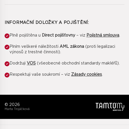
INFORMAČNÍ DOLOŽKY A POJIŠTĚNÍ:
Plně pojištěna u
Direct pojišťovny
– viz
Pojistná smlouva
.
Plním veškeré náležitosti
AML zákona
(proti legalizaci
výnosů z trestné činnosti).
Dodržuji
VOS
(všeobecné obchodní standardy makléřů).
Respektuji vaše soukromí – viz
Zásady cookies
.
© 2026
Marta Trojáčková