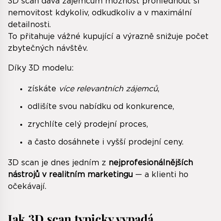
3D scan dává zájemcům možnost prohlédnout si
nemovitost kdykoliv, odkudkoliv a v maximální
detailnosti.
To přitahuje vážné kupující a výrazně snižuje počet
zbytečných návštěv.
Díky 3D modelu:
získáte
více relevantních zájemců
,
odlišíte svou nabídku od konkurence,
zrychlíte celý prodejní proces,
a často dosáhnete i vyšší prodejní ceny.
3D scan je dnes jedním z
nejprofesionálnějších
nástrojů v realitním marketingu
— a klienti ho
očekávají.
Jak 3D scan typicky vypadá