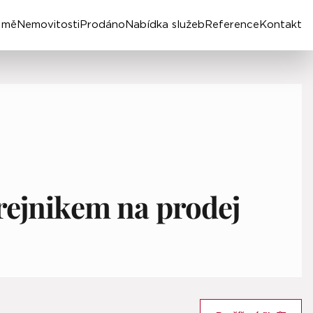
 mě
Nemovitosti
Prodáno
Nabídka služeb
Reference
Kontakt
ejnikem na prodej