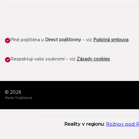
Plně pojištěna u
Direct pojišťovny
– viz
Pojistná smlouva
.
Respektuji vaše soukromí – viz
Zásady cookies
.
© 2026
Marta Trojáčková
Reality v regionu:
Rožnov pod 