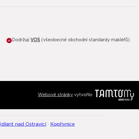
Dodržuji
VOS
(všeobecné obchodní standardy makléřů).
Webové stránky
vytvořilo
ýdlant nad Ostravicí
·
Kopřivnice