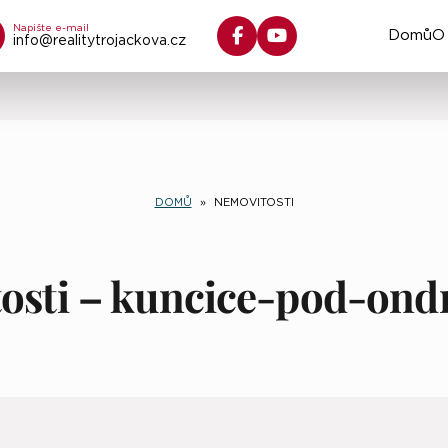
Napište e-mail
Domů
O
info@realitytrojackova.cz
DOMŮ
»
NEMOVITOSTI
osti – kuncice-pod-ondr