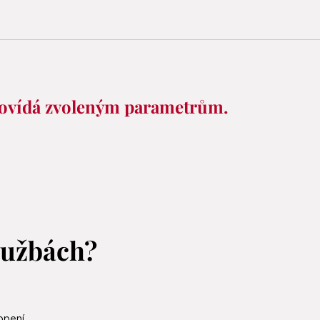
povídá zvoleným parametrům.
službách
?
opení.