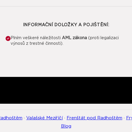
INFORMAČNÍ DOLOŽKY A POJIŠTĚNÍ:
Plním veškeré náležitosti
AML zákona
(proti legalizaci
výnosů z trestné činnosti).
Radhoštěm
·
Valašské Meziříčí
·
Frenštát pod Radhoštěm
·
Fr
Blog