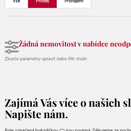
Vše
Prodej
Pronájem
Žádná nemovitost v nabídce neod
Zkuste parametry upravit nebo filtr zrušit.
Zajímá Vás více o našich 
Napište nám.
Pole označená hvězdičkou (*) jsou povinná. Děkujeme za poch