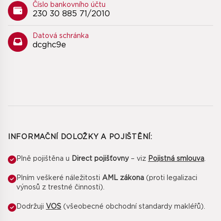
Číslo bankovního účtu
230 30 885 71/2010
Datová schránka
dcghc9e
INFORMAČNÍ DOLOŽKY A POJIŠTĚNÍ:
Plně pojištěna u
Direct pojišťovny
– viz
Pojistná smlouva
.
Plním veškeré náležitosti
AML zákona
(proti legalizaci
výnosů z trestné činnosti).
Dodržuji
VOS
(všeobecné obchodní standardy makléřů).